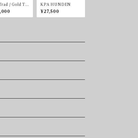
Trad / Gold Tr
KPA HUNDEN
,000
¥27,500