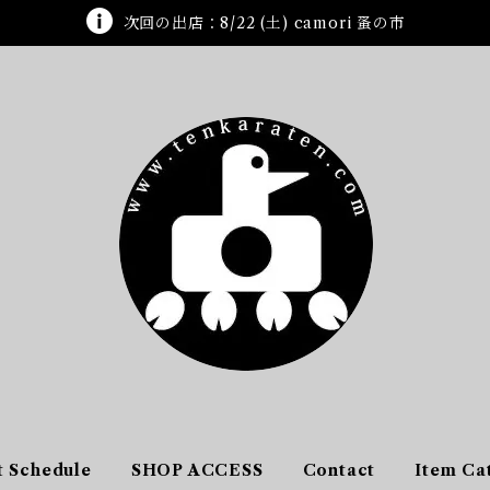
次回の出店：8/22 (土) camori 蚤の市
t Schedule
SHOP ACCESS
Contact
Item Ca