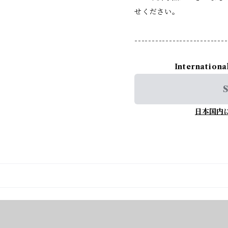
せください。
---------------------------
Internationa
S
日本国内