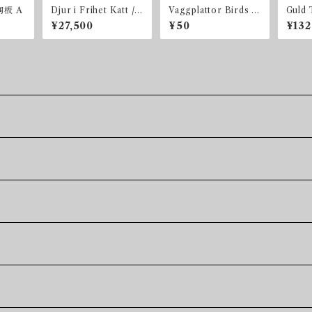
 陶板 A
Djur i Frihet Katt /
Vaggplattor Birds 陶
Guld 
Cat ネコ BOX付き
板
ee
¥27,500
¥50
¥132