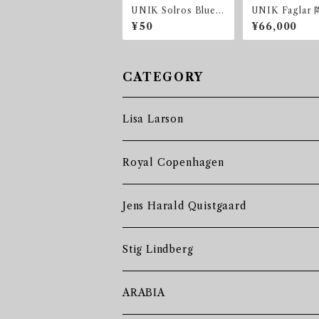
UNIK Solros Blue
UNIK Faglar
陶板
¥50
¥66,000
CATEGORY
Lisa Larson
Royal Copenhagen
Jens Harald Quistgaard
Stig Lindberg
ARABIA