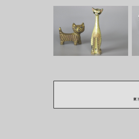
SOLD OUT
Dorothy Clough Cat B
¥50
東