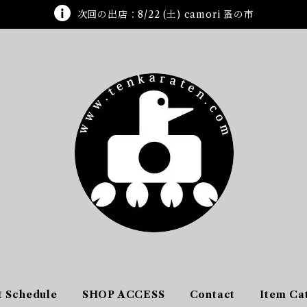
次回の出店：8/22 (土) camori 蚤の市
t Schedule
SHOP ACCESS
Contact
Item Ca