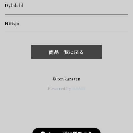
Dybdahl
Nittsjo
商品一覧に戻る
© ten kara ten
Powered by