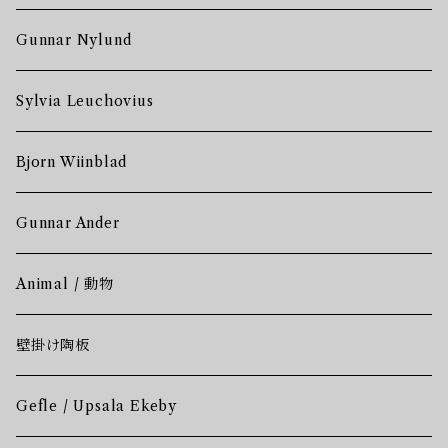
Gunnar Nylund
Sylvia Leuchovius
Bjorn Wiinblad
Gunnar Ander
Animal / 動物
壁掛け陶板
Gefle / Upsala Ekeby