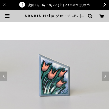
次回の出店：8/22 (土) camori 蚤の市
ARABIA Helja ブローチ -E- | t
en kara ten