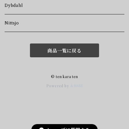
Dybdahl
Nittsjo
商品一覧に戻る
© ten kara ten
Powered by