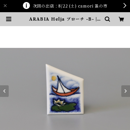
次回の出店：8/22 (土) camori 蚤の市
ARABIA Helja ブローチ -B- | t
en kara ten