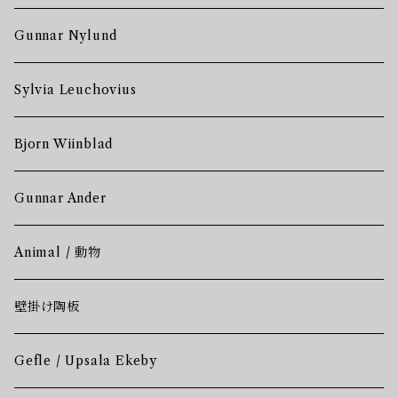
Gunnar Nylund
Sylvia Leuchovius
Bjorn Wiinblad
Gunnar Ander
Animal / 動物
壁掛け陶板
Gefle / Upsala Ekeby