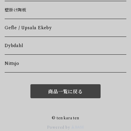
壁掛け陶板
Gefle / Upsala Ekeby
Dybdahl
Nittsjo
商品一覧に戻る
© ten kara ten
Powered by