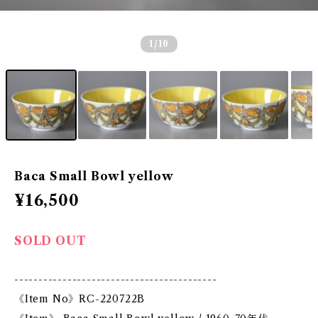
1
/10
Baca Small Bowl yellow
¥16,500
SOLD OUT
------------------------------------------
《Item No》RC-220722B