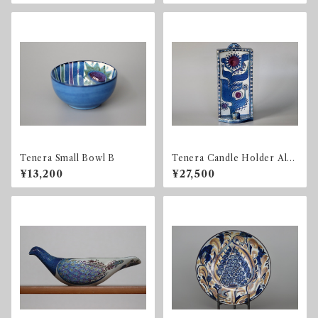
Tenera Small Bowl B
Tenera Candle Holder Alu
minia / Royal Copenhagen
¥13,200
¥27,500