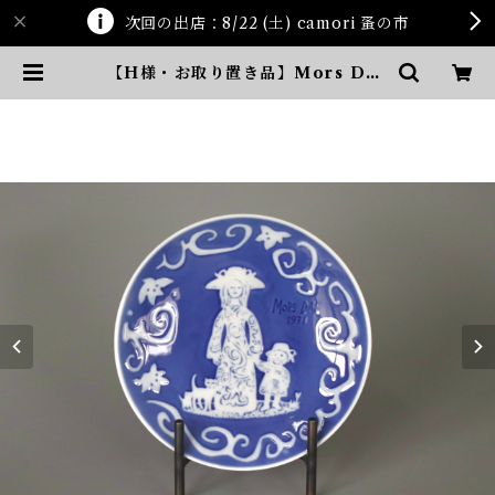
次回の出店：8/22 (土) camori 蚤の市
【H様・お取り置き品】Mors Dag
Plate 1971年 | ten kara ten