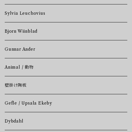
Sylvia Leuchovius
Bjorn Wiinblad
Gunnar Ander
Animal / 動物
壁掛け陶板
Gefle / Upsala Ekeby
Dybdahl