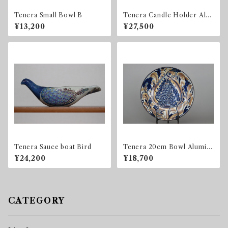
Tenera Small Bowl B
Tenera Candle Holder Alu
minia / Royal Copenhagen
¥13,200
¥27,500
Tenera Sauce boat Bird
Tenera 20cm Bowl Alumini
a / Royal Copenhagen
¥24,200
¥18,700
CATEGORY