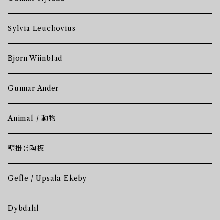
Sylvia Leuchovius
Bjorn Wiinblad
Gunnar Ander
Animal / 動物
壁掛け陶板
Gefle / Upsala Ekeby
Dybdahl