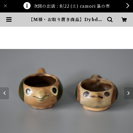
次回の出店：8/22 (土) camori 蚤の市
【M様・お取り置き商品】Dybdah
l・左 | ten kara ten