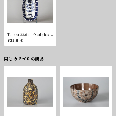
Tenera 22.6cm Oval plate
Aluminia / Royal Copenhag
¥22,000
en
同じカテゴリの商品