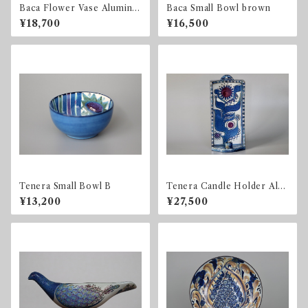
Baca Flower Vase Aluminia
Baca Small Bowl brown
/ 723 3208
¥18,700
¥16,500
Tenera Small Bowl B
Tenera Candle Holder Alu
minia / Royal Copenhagen
¥13,200
¥27,500