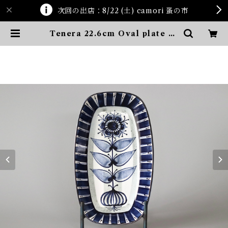
次回の出店：8/22 (土) camori 蚤の市
Tenera 22.6cm Oval plate Al
uminia / Royal Copenhagen |
ten kara ten