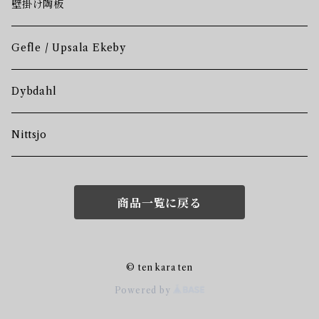
壁掛け陶板
Gefle / Upsala Ekeby
Dybdahl
Nittsjo
商品一覧に戻る
© ten kara ten
Powered by