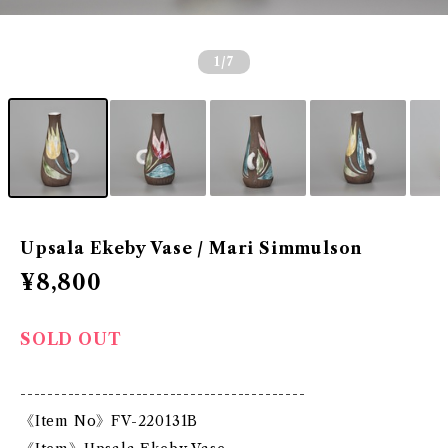
1
/7
Upsala Ekeby Vase / Mari Simmulson
¥8,800
SOLD OUT
------------------------------------------
《Item No》FV-220131B