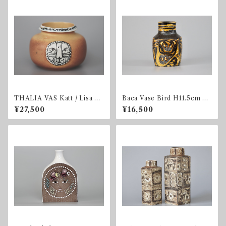
THALIA VAS Katt / Lisa La
Baca Vase Bird H11.5cm Al
rson
uminia
¥27,500
¥16,500