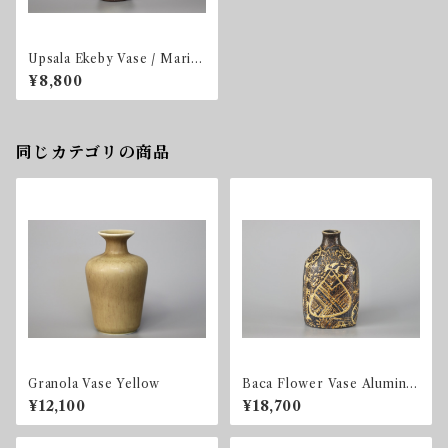
Upsala Ekeby Vase / Mari S
immulson
¥8,800
同じカテゴリの商品
Granola Vase Yellow
Baca Flower Vase Aluminia
/ 723 3208
¥12,100
¥18,700