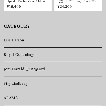
Upsala Ekeby Vase / Mari S
【左：H22.5cm】Baca 719
immulson
Vase H22.5cm
¥15,400
¥24,200
CATEGORY
Lisa Larson
Royal Copenhagen
Jens Harald Quistgaard
Stig Lindberg
ARABIA