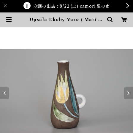
次回の出店：8/22 (土) camori 蚤の市
Upsala Ekeby Vase / Mari Si
mmulson | ten kara ten