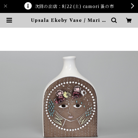
次回の出店：8/22 (土) camori 蚤の市
Upsala Ekeby Vase / Mari Si
mmulson | ten kara ten