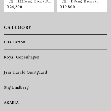
【左：H22.5cm】Baca 719
【左：H19cm】Baca 870 Va
Vase H22.5cm
se H19cm
¥24,200
¥19,800
CATEGORY
Lisa Larson
Royal Copenhagen
Jens Harald Quistgaard
Stig Lindberg
ARABIA