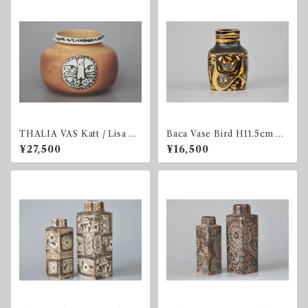
THALIA VAS Katt / Lisa La
Baca Vase Bird H11.5cm Al
rson
uminia
¥27,500
¥16,500