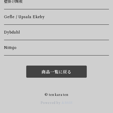
壁掛け陶板
Gefle / Upsala Ekeby
Dybdahl
Nittsjo
商品一覧に戻る
© ten kara ten
Powered by