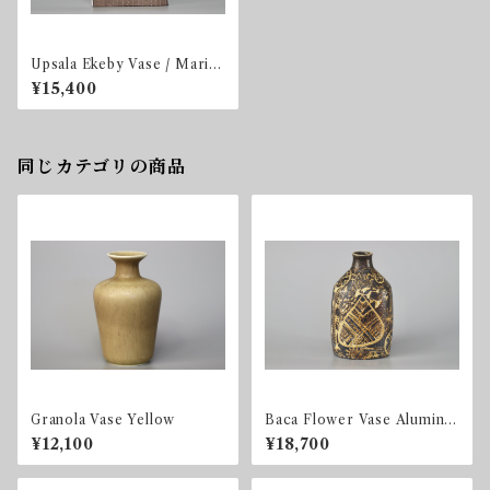
Upsala Ekeby Vase / Mari S
immulson
¥15,400
同じカテゴリの商品
Granola Vase Yellow
Baca Flower Vase Aluminia
/ 723 3208
¥12,100
¥18,700