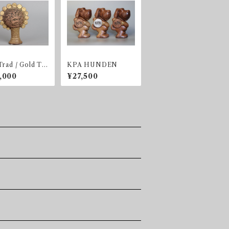
Trad / Gold Tr
KPA HUNDEN
,000
¥27,500