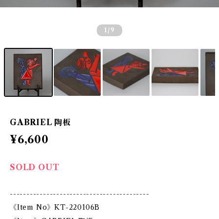
1
/9
GABRIEL 陶板
¥6,600
SOLD OUT
------------------------------------------
《Item No》KT-220106B