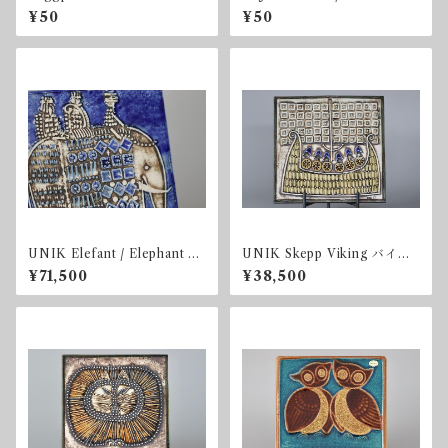
オン
¥50
¥50
UNIK Elefant / Elephant Bl
UNIK Skepp Viking バイキ
ue purple 陶板
ング 陶板
¥71,500
¥38,500