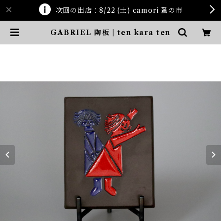
次回の出店：8/22 (土) camori 蚤の市
GABRIEL 陶板 | ten kara ten