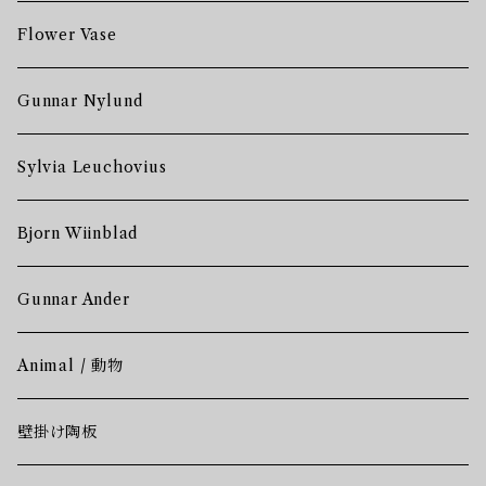
Flower Vase
Gunnar Nylund
Sylvia Leuchovius
Bjorn Wiinblad
Gunnar Ander
Animal / 動物
壁掛け陶板