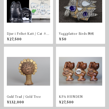
Djur i Frihet Katt / Cat ネコ
Vaggplattor Birds 陶板
BOX付き
¥27,500
¥50
Guld Trad / Gold Tree
KPA HUNDEN
¥132,000
¥27,500