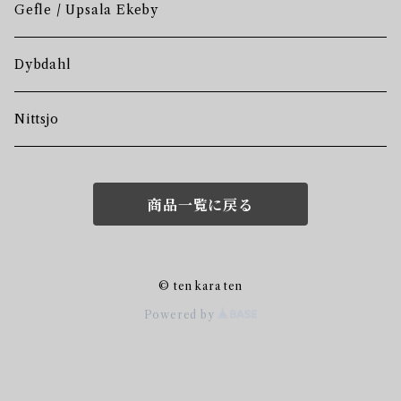
Gefle / Upsala Ekeby
Dybdahl
Nittsjo
商品一覧に戻る
© ten kara ten
Powered by