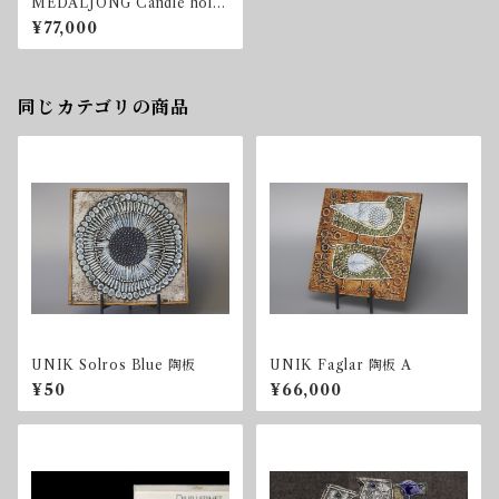
MEDALJONG Candle hold
er
¥77,000
同じカテゴリの商品
UNIK Solros Blue 陶板
UNIK Faglar 陶板 A
¥50
¥66,000