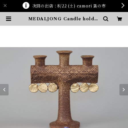
次回の出店：8/22 (土) camori 蚤の市
MEDALJONG Candle holder
| ten kara ten