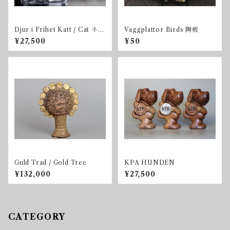
Djur i Frihet Katt / Cat ネコ
Vaggplattor Birds 陶板
BOX付き
¥27,500
¥50
Guld Trad / Gold Tree
KPA HUNDEN
¥132,000
¥27,500
CATEGORY