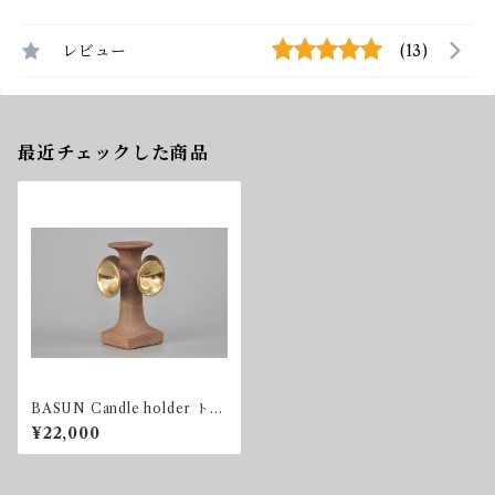
レビュー
(13)
最近チェックした商品
BASUN Candle holder トラ
ンペット
¥22,000