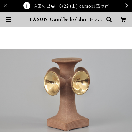
次回の出店：8/22 (土) camori 蚤の市
BASUN Candle holder トラン
ペット | ten kara ten