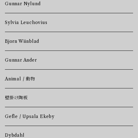
Gunnar Nylund
Sylvia Leuchovius
Bjorn Wiinblad
Gunnar Ander
Animal / 動物
壁掛け陶板
Gefle / Upsala Ekeby
Dybdahl