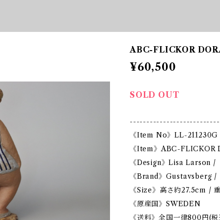
ABC-FLICKOR DOR
¥60,500
SOLD OUT
---------------------------
《Item No》LL-211230G
《Item》ABC-FLICKOR 
《Design》Lisa Larson
《Brand》Gustavsberg
《Size》高さ約27.5cm / 
《原産国》SWEDEN
《送料》全国一律800円(税