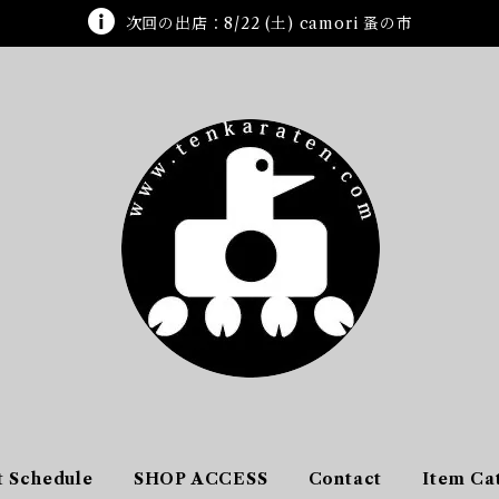
次回の出店：8/22 (土) camori 蚤の市
t Schedule
SHOP ACCESS
Contact
Item Ca