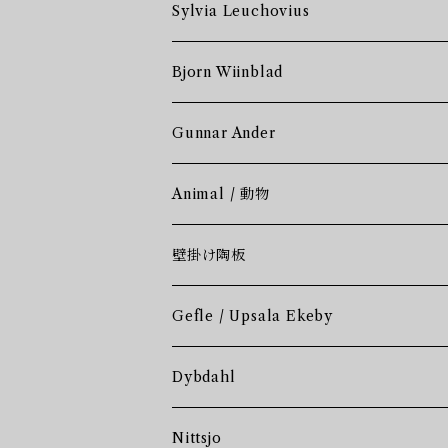
Sylvia Leuchovius
Bjorn Wiinblad
Gunnar Ander
Animal / 動物
壁掛け陶板
Gefle / Upsala Ekeby
Dybdahl
Nittsjo