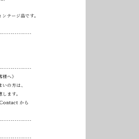
ィンテージ品です。
---------------
---------------
客様へ》
まいの方は、
意します。
ntact から
---------------
---------------