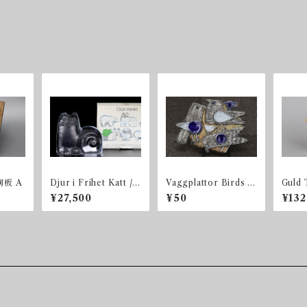
 陶板 A
Djur i Frihet Katt /
Vaggplattor Birds 陶
Guld 
Cat ネコ BOX付き
板
ee
¥27,500
¥50
¥132