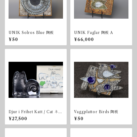
UNIK Solros Blue 陶板
UNIK Faglar 陶板 A
¥50
¥66,000
Djur i Frihet Katt / Cat ネコ
Vaggplattor Birds 陶板
BOX付き
¥27,500
¥50