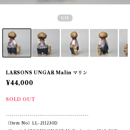
1
/15
LARSONS UNGAR Malin マリン
¥44,000
SOLD OUT
------------------------------------------
《Item No》LL-211230D