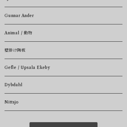
Gunnar Ander
Animal / 動物
壁掛け陶板
Gefle / Upsala Ekeby
Dybdahl
Nittsjo