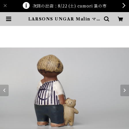
次回の出店：8/22 (土) camori 蚤の市
LARSONS UNGAR Malin マリ
ン | ten kara ten