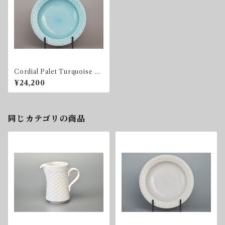
Cordial Palet Turquoise So
up Bowl
¥24,200
同じカテゴリの商品