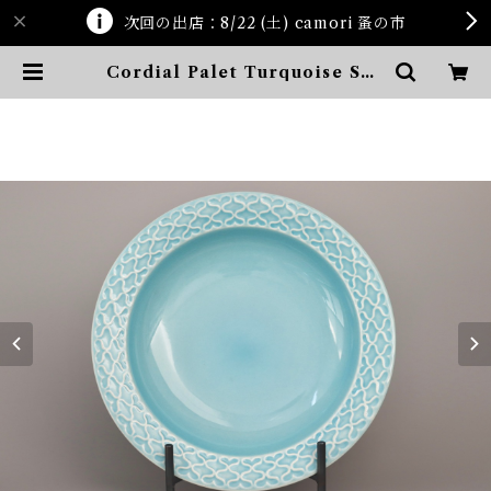
次回の出店：8/22 (土) camori 蚤の市
Cordial Palet Turquoise Sou
p Bowl | ten kara ten