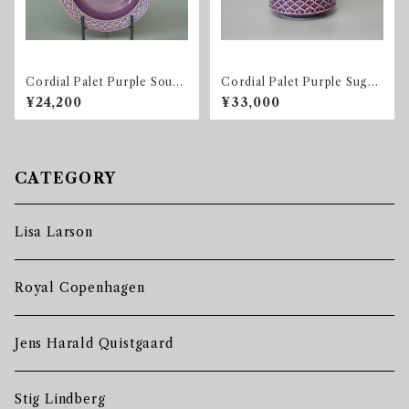
Cordial Palet Purple Soup
Cordial Palet Purple Sugar
Bowl
Bowl
¥24,200
¥33,000
CATEGORY
Lisa Larson
Royal Copenhagen
Jens Harald Quistgaard
Stig Lindberg