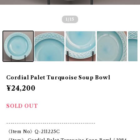
1
/15
Cordial Palet Turquoise Soup Bowl
¥24,200
SOLD OUT
------------------------------------------
《Item No》Q-211225C