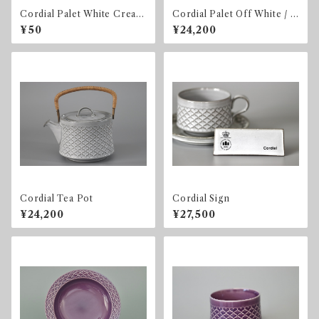
Cordial Palet White Cream
Cordial Palet Off White / L
er
ight gray Soup Bowl
¥50
¥24,200
Cordial Tea Pot
Cordial Sign
¥24,200
¥27,500