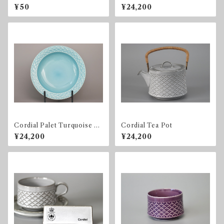
er
ight gray Soup Bowl
¥50
¥24,200
Cordial Palet Turquoise So
Cordial Tea Pot
up Bowl
¥24,200
¥24,200