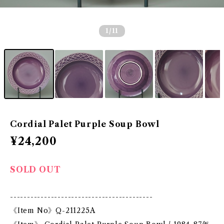
1
/11
Cordial Palet Purple Soup Bowl
¥24,200
SOLD OUT
------------------------------------------
《Item No》Q-211225A