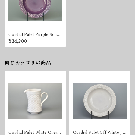
Cordial Palet Purple Soup
Bowl
¥24,200
同じカテゴリの商品
Cordial Palet White Cream
Cordial Palet Off White / L