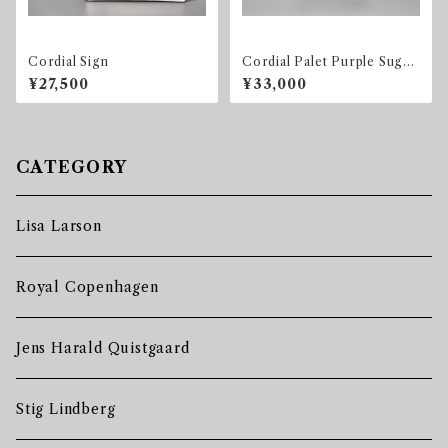
Cordial Sign
Cordial Palet Purple Sugar
Bowl
¥27,500
¥33,000
CATEGORY
Lisa Larson
Royal Copenhagen
Jens Harald Quistgaard
Stig Lindberg