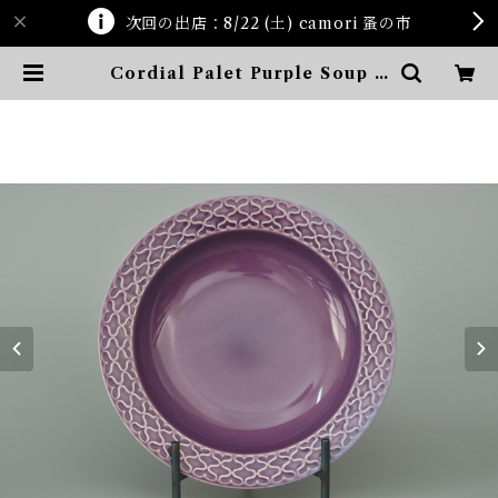
次回の出店：8/22 (土) camori 蚤の市
Cordial Palet Purple Soup B
owl | ten kara ten