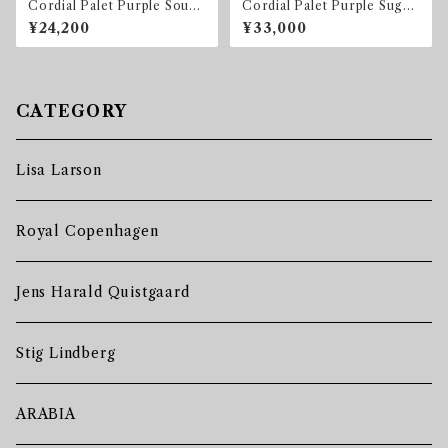
Cordial Palet Purple Soup
Cordial Palet Purple Sugar
Bowl
Bowl
¥24,200
¥33,000
CATEGORY
Lisa Larson
Royal Copenhagen
Jens Harald Quistgaard
Stig Lindberg
ARABIA