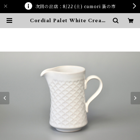
次回の出店：8/22 (土) camori 蚤の市
Cordial Palet White Creame
r | ten kara ten