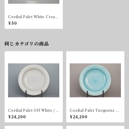
Cordial Palet White Cream
er
¥50
同じカテゴリの商品
Cordial Palet Off White / L
Cordial Palet Turquoise So
ight gray Soup Bowl
up Bowl
¥24,200
¥24,200