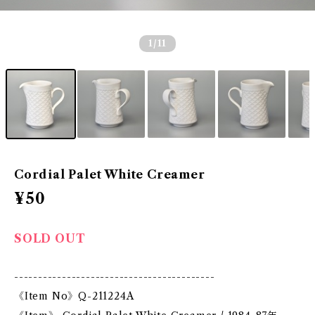
1
/11
Cordial Palet White Creamer
¥50
SOLD OUT
------------------------------------------
《Item No》Q-211224A