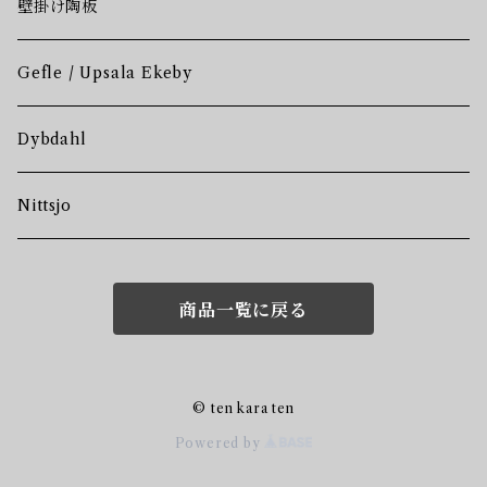
壁掛け陶板
Gefle / Upsala Ekeby
Dybdahl
Nittsjo
商品一覧に戻る
© ten kara ten
Powered by