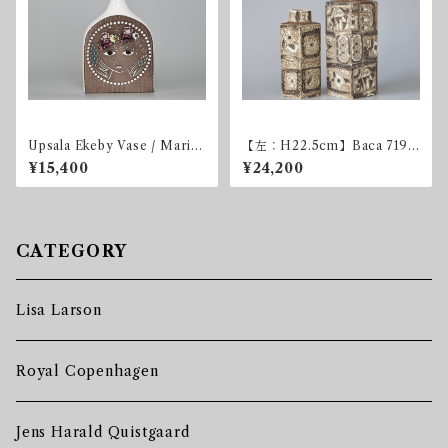
Upsala Ekeby Vase / Mari S
【左：H22.5cm】Baca 719
immulson
Vase H22.5cm
¥15,400
¥24,200
CATEGORY
Lisa Larson
Royal Copenhagen
Jens Harald Quistgaard