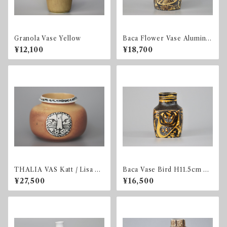
Granola Vase Yellow
Baca Flower Vase Aluminia
/ 723 3208
¥12,100
¥18,700
THALIA VAS Katt / Lisa La
Baca Vase Bird H11.5cm Al
rson
uminia
¥27,500
¥16,500