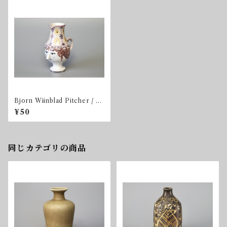
Bjorn Wiinblad Pitcher / Ju
g
¥50
同じカテゴリの商品