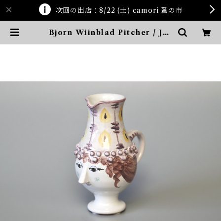
次回の出店：8/22 (土) camori 蚤の市
Bjorn Wiinblad Pitcher / Jug
| ten kara ten