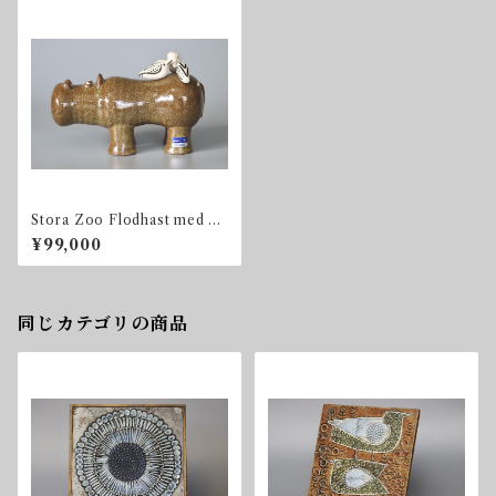
Stora Zoo Flodhast med Fa
glar
¥99,000
同じカテゴリの商品