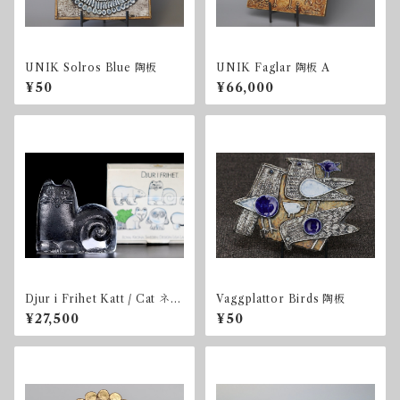
UNIK Solros Blue 陶板
UNIK Faglar 陶板 A
¥50
¥66,000
Djur i Frihet Katt / Cat ネコ
Vaggplattor Birds 陶板
BOX付き
¥27,500
¥50