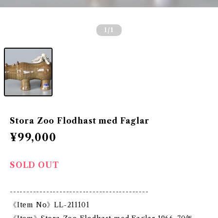
1
/1
Stora Zoo Flodhast med Faglar
¥99,000
SOLD OUT
------------------------------------------
《Item No》LL-211101