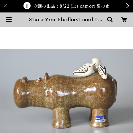
次回の出店：8/22 (土) camori 蚤の市
Stora Zoo Flodhast med Fag
lar | ten kara ten