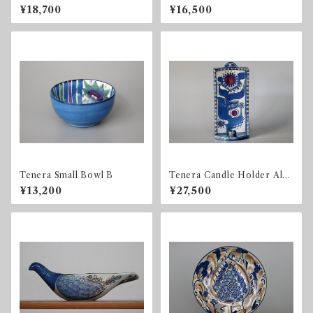
/ 723 3208
¥18,700
¥16,500
Tenera Small Bowl B
Tenera Candle Holder Alu
minia / Royal Copenhagen
¥13,200
¥27,500