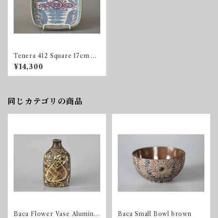
Tenera 412 Square 17cm Tr
ay
¥14,300
同じカテゴリの商品
Baca Flower Vase Aluminia
Baca Small Bowl brown