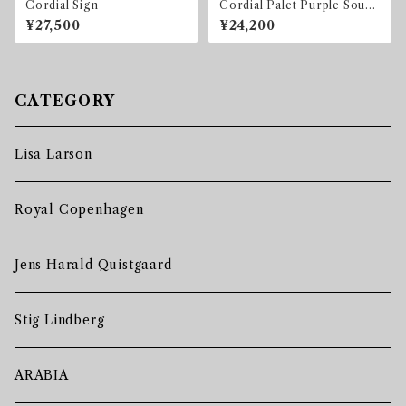
Cordial Sign
Cordial Palet Purple Soup
Bowl
¥27,500
¥24,200
CATEGORY
Lisa Larson
Royal Copenhagen
Jens Harald Quistgaard
Stig Lindberg
ARABIA