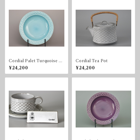
Cordial Palet Turquoise So
Cordial Tea Pot
up Bowl
¥24,200
¥24,200