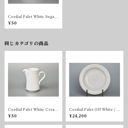
Cordial Palet White Sugar
Bowl
¥50
同じカテゴリの商品
Cordial Palet White Cream
Cordial Palet Off White / L
er
ight gray Soup Bowl
¥50
¥24,200