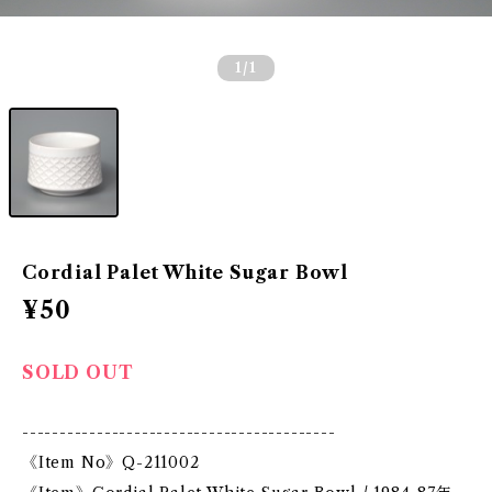
1
/1
Cordial Palet White Sugar Bowl
¥50
SOLD OUT
------------------------------------------
《Item No》Q-211002