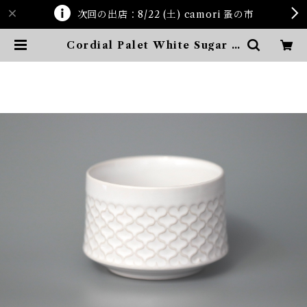
次回の出店：8/22 (土) camori 蚤の市
Cordial Palet White Sugar B
owl | ten kara ten