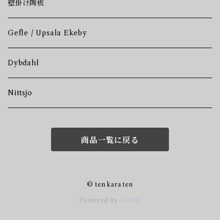
壁掛け陶板
Gefle / Upsala Ekeby
Dybdahl
Nittsjo
商品一覧に戻る
© ten kara ten
Powered by