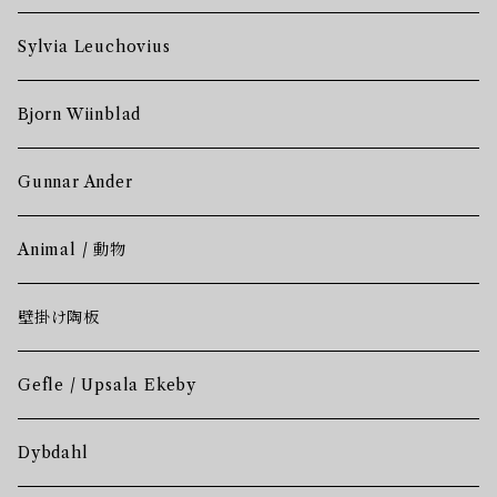
Sylvia Leuchovius
Bjorn Wiinblad
Gunnar Ander
Animal / 動物
壁掛け陶板
Gefle / Upsala Ekeby
Dybdahl