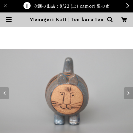
次回の出店：8/22 (土) camori 蚤の市
Menageri Katt | ten kara ten