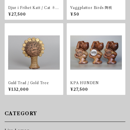
Djur i Frihet Katt / Cat ネコ
Vaggplattor Birds 陶板
BOX付き
¥27,500
¥50
Guld Trad / Gold Tree
KPA HUNDEN
¥132,000
¥27,500
CATEGORY