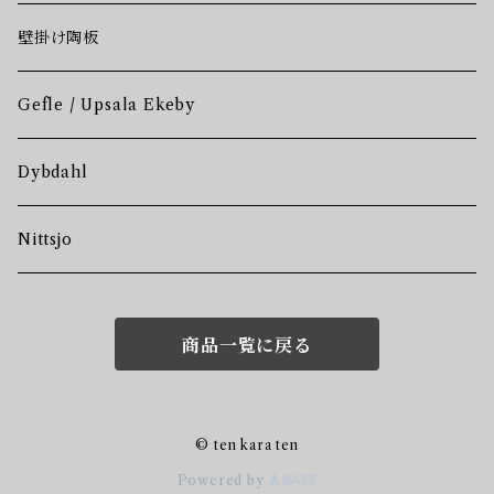
壁掛け陶板
Gefle / Upsala Ekeby
Dybdahl
Nittsjo
商品一覧に戻る
© ten kara ten
Powered by