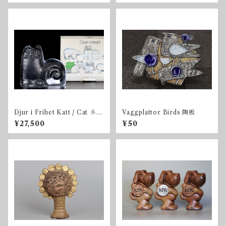
Djur i Frihet Katt / Cat ネコ
Vaggplattor Birds 陶板
BOX付き
¥27,500
¥50