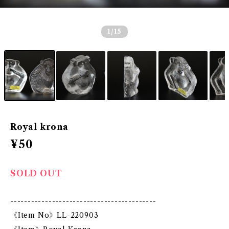
1
/15
Royal krona
¥50
SOLD OUT
------------------------------------------
《Item No》LL-220903