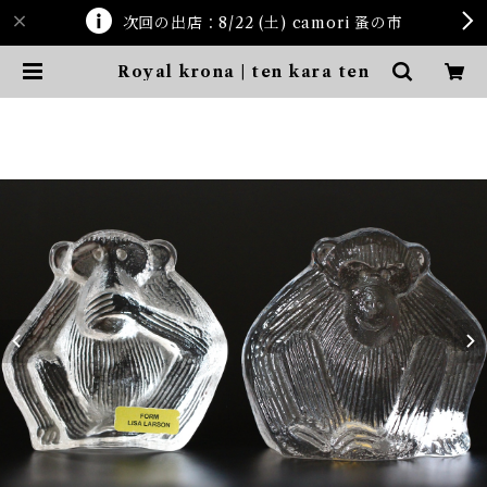
次回の出店：8/22 (土) camori 蚤の市
Royal krona | ten kara ten