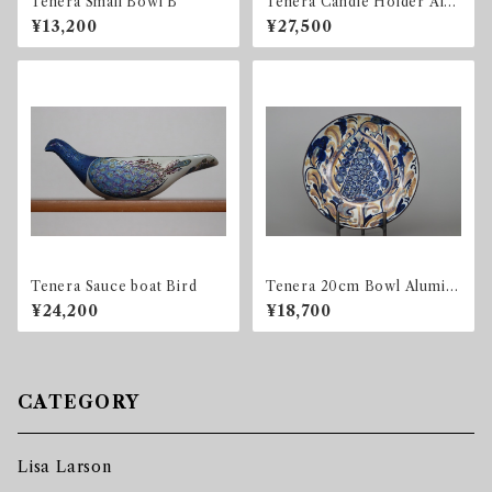
Tenera Small Bowl B
Tenera Candle Holder Alu
minia / Royal Copenhagen
¥13,200
¥27,500
Tenera Sauce boat Bird
Tenera 20cm Bowl Alumini
a / Royal Copenhagen
¥24,200
¥18,700
CATEGORY
Lisa Larson