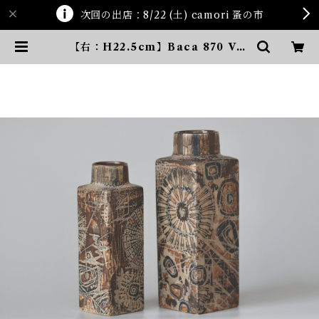
次回の出店：8/22 (土) camori 蚤の市
【右：H22.5cm】Baca 870 Vas
e H22.5cm | ten kara ten