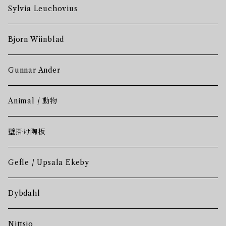
Sylvia Leuchovius
Bjorn Wiinblad
Gunnar Ander
Animal / 動物
壁掛け陶板
Gefle / Upsala Ekeby
Dybdahl
Nittsjo